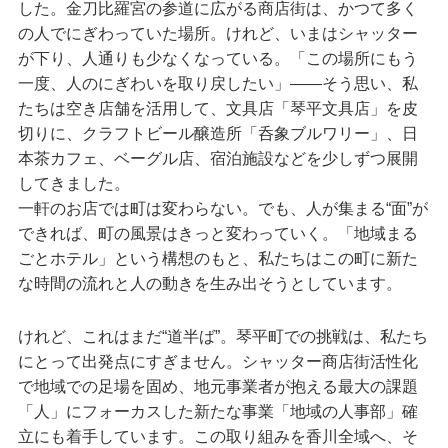
した。金刀比羅宮の参道に広がる商店街は、かつて多く
の人でにぎわっていた場所。けれど、いまはシャッター
が下り、人通りも少なくなっている。「この場所にもう
一度、人のにぎわいを取り戻したい」——そう思い、私
たちは空き店舗を活用して、文具店「琴平文具店」を皮
切りに、クラフトビール醸造所「呑象ブルワリー」、日
本茶カフェ、ベーグル店、宿泊施設などを少しずつ展開
してきました。
一軒のお店では町は変わらない。でも、人が集まる“面”が
できれば、町の風景はきっと変わっていく。「地域まる
ごとホテル」という構想のもと、私たちはこの町に新た
な時間の流れと人の動きを生み出そうとしています。
けれど、これはまだ“道半ば”。琴平町での挑戦は、私たち
にとって出発点にすぎません。シャッター商店街活性化
で地域での足場を固め、地元事業者が抱える最大の課題
「人」にフォーカスした新たな事業「地域の人事部」確
立にも着手しています。この取り組みを香川全域へ、そ