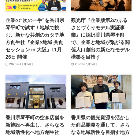
企業の“次の一手”を香川県
観光庁『企業版第2のふる
琴平町で試す！地域で挑
さとづくりモデル実証事
む、新たな共創のカタチ地
業』に採択香川県琴平町
方創生社『企業×地域 共創
で、企業と地域が繋がる関
セッション in 大阪』11月
係人口創出の新たなモデル
26日 開催
構築を目指す
2025年11月14日
2025年7月14日
香川県琴平町の空き店舗を
香川県の観光資源を活かし
新施設へ再生し、さらなる
た商品開発を通して、さら
地域活性化へ地方創生社
なる地域活性を目指す地方