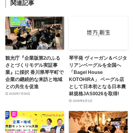
関連記事
観光庁『企業版第2のふる
琴平発 ヴィーガン＆ベジタ
さとづくりモデル実証事
リアンベーグルを全国へ
業』に採択 香川県琴平町で
「Bagel House
企業の継続的な来訪と地域
KOTOHIRA」 ベーグル店
との共生を促進
として日本初となる日本農
林規格JAS0026を取得!
2026年7月30日
2026年6月1日