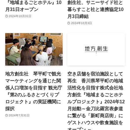
『地域まるごとホテル』10
創生社、サニーサイド社と
月31日オープン
暮らすこと社と連携協定10
月3日締結
2024年10月31日
2024年10月3日
地方創生社 琴平町で観光
空き店舗を宿泊施設として
マーケティングを通じた関
再生 香川県琴平町の地域
係人口増加を目指す 観光庁
活性化を目指す株式会社地
『第2のふるさとづくりプ
方創生『地域まるごとホテ
ロジェクト』の実証機関に
ルプロジェクト』2024年12
採択
月始動～金刀比羅宮表参道
に繋がる「新町商店街」に
2024年7月31日
ゲストハウスや飲食施設を
オープン ～